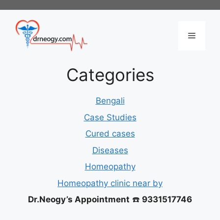
Skip
to
content
Menu
Categories
Bengali
Case Studies
Cured cases
Diseases
Homeopathy
Homeopathy clinic near by
Dr.Neogy’s Appointment
☎️
9331517746